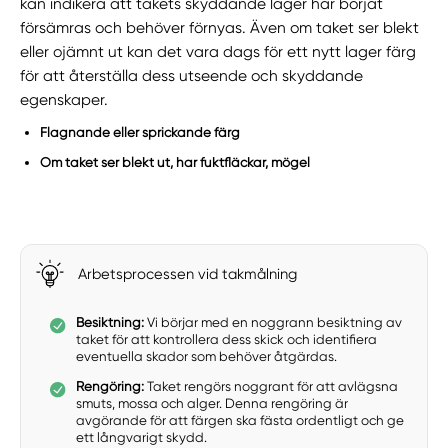
kan indikera att takets skyddande lager har börjat
försämras och behöver förnyas. Även om taket ser blekt
eller ojämnt ut kan det vara dags för ett nytt lager färg
för att återställa dess utseende och skyddande
egenskaper.
Flagnande eller sprickande färg
Om taket ser blekt ut, har fuktfläckar, mögel
Arbetsprocessen vid takmålning
Besiktning:
Vi börjar med en noggrann besiktning av
taket för att kontrollera dess skick och identifiera
eventuella skador som behöver åtgärdas.
Rengöring:
Taket rengörs noggrant för att avlägsna
smuts, mossa och alger. Denna rengöring är
avgörande för att färgen ska fästa ordentligt och ge
ett långvarigt skydd.