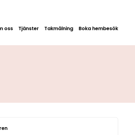
m oss
Tjänster
Takmålning
Boka hembesök
ren