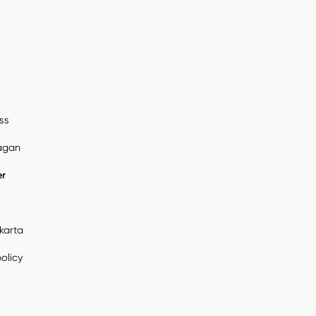
ss
rågan
er
karta
policy