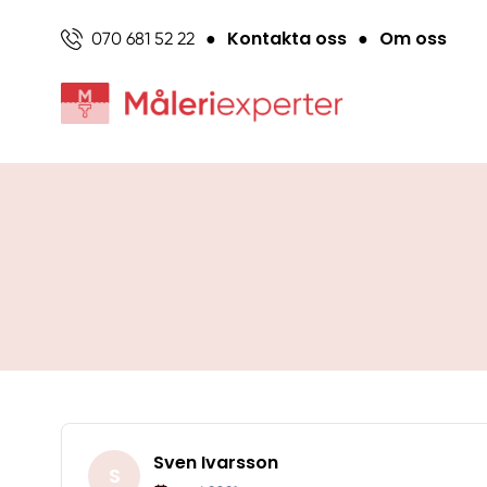
Kontakta oss
Om oss
070 681 52 22
●
●
Sven Ivarsson
S