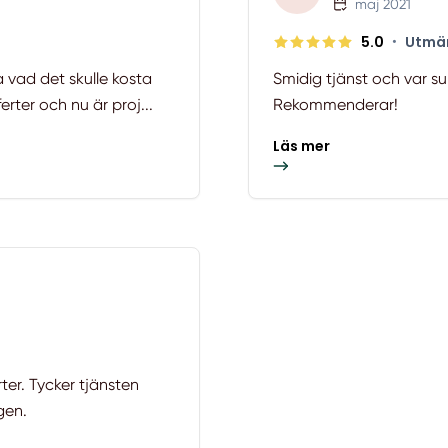
maj 2021
5.0
•
Utmä
a vad det skulle kosta
Smidig tjänst och var su
erter och nu är proj...
Rekommenderar!
Läs mer
er. Tycker tjänsten
gen.