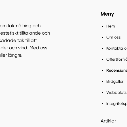
Meny
inom takmålning och
Hem
estetiskt tilltalande och
Om oss
kadade tak till att
äder och vind. Med oss
Kontakta o
ller längre.
Offertförf
Recension
Bildgalleri
Webbplats
Integritets
Artiklar