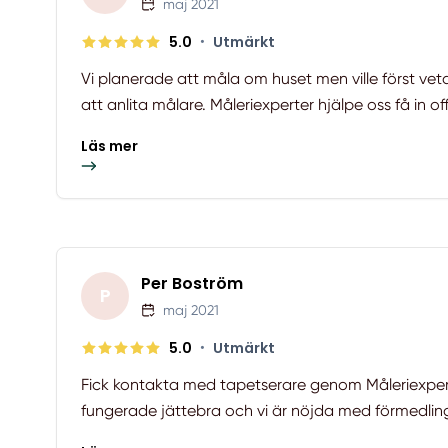
maj 2021
5.0
•
Utmärkt
Vi planerade att måla om huset men ville först vet
att anlita målare. Måleriexperter hjälpe oss få in off
Läs mer
Per Boström
P
maj 2021
5.0
•
Utmärkt
Fick kontakta med tapetserare genom Måleriexpert
fungerade jättebra och vi är nöjda med förmedlin